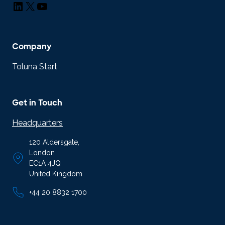
LinkedIn
X
YouTube
Company
Toluna Start
Get in Touch
Headquarters
120 Aldersgate,
London
EC1A 4JQ
United Kingdom
+44 20 8832 1700