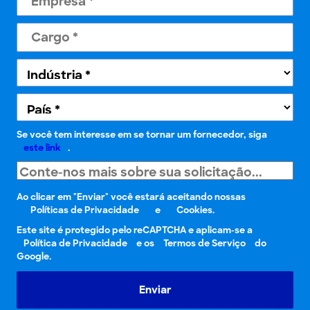
Se você tem interesse em se tornar um fornecedor, siga
este link
.
Ao clicar em "Enviar" você estará aceitando nossas
Políticas de Privacidade
e
Cookies.
Este site é protegido pelo reCAPTCHA e aplicam-se a
Política de Privacidade
e os
Termos de Serviço
do
Google.
Enviar